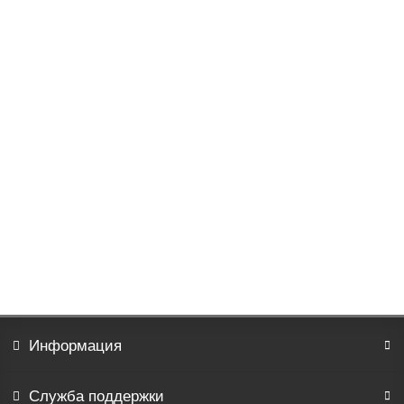
Халат запашной с капюшоном (бордовый) 012 S/M
3529р.
В корзину
Информация
Служба поддержки