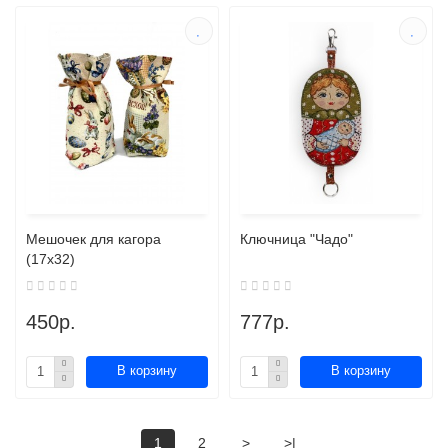
Мешочек для кагора
Ключница "Чадо"
(17х32)
450р.
777р.
В корзину
В корзину
1
2
>
>|