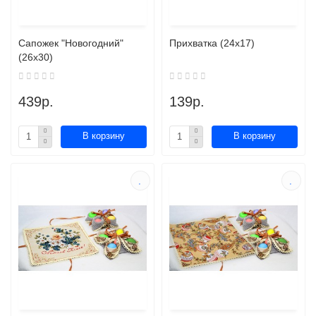
Сапожек "Новогодний"
Прихватка (24х17)
(26х30)
439р.
139р.
В корзину
В корзину