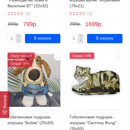
Васильки БТ" (32х32)
(78х21)
1
2
799р.
1699р.
1500р.
2500р.
В корзину
В корзину
Лидер продаж!
Скидка -24%
Скидка -35%
Фильтр
Гобеленовая подушка-
Гобеленовая подушка-
игрушка "Бобик" (25х50)
игрушка "Скоттиш Фолд"
(35х55)