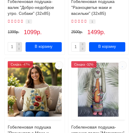
Гобеленовая подушка-
Гобеленовая подушка
валик "Добро-недоброе
"Разноцветье маки и
утро. Собаки" (32х85)
васильки" (32х85)
1
1
1099р.
1499р.
1399р.
2500р.
В корзину
В корзину
Скидка -47%
Скидка -32%
Гобеленовая подушка
Гобеленовая подушка-
"Разноцветье Маки и
игрушка валик "Морковкин"