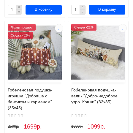
В корзину
В корзину
Лидер продаж!
Скидка -21%
Скидка -32%
Гобеленовая подушка-
Гобеленовая подушка-
игрушка "Добряша с
валик "Добро-недоброе
бантиком и карманом"
утро. Кошки" (32х85)
(35х45)
1699р.
1099р.
2500р.
1399р.