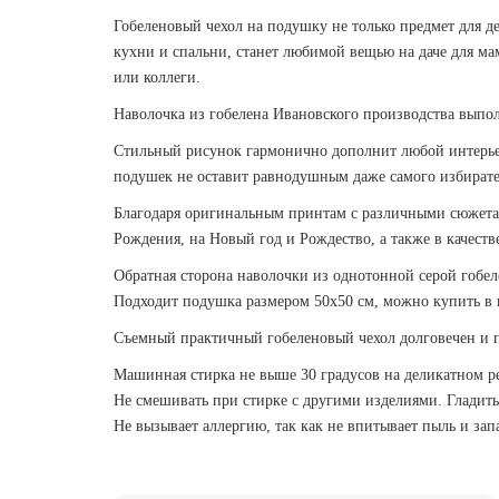
Гобеленовый чехол на подушку не только предмет для д
кухни и спальни, станет любимой вещью на даче для ма
или коллеги.
Наволочка из гобелена Ивановского производства выполн
Стильный рисунок гармонично дополнит любой интерьер 
подушек не оставит равнодушным даже самого избирате
Благодаря оригинальным принтам с различными сюжетам
Рождения, на Новый год и Рождество, а также в качеств
Обратная сторона наволочки из однотонной серой гобел
Подходит подушка размером 50х50 см, можно купить в 
Съемный практичный гобеленовый чехол долговечен и п
Машинная стирка не выше 30 градусов на деликатном р
Не смешивать при стирке с другими изделиями. Гладит
Не вызывает аллергию, так как не впитывает пыль и зап