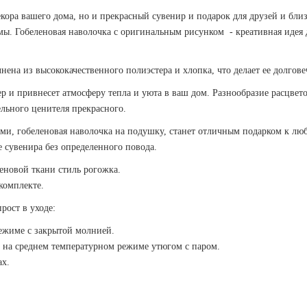
екора вашего дома, но и прекрасный сувенир и подарок для друзей и бл
мы. Гобеленовая наволочка с оригинальным рисунком - креативная идея 
ена из высококачественного полиэстера и хлопка, что делает ее долгове
и привнесет атмосферу тепла и уюта в ваш дом. Разнообразие расцвето
льного ценителя прекрасного.
и, гобеленовая наволочка на подушку, станет отличным подарком к любо
е сувенира без определенного повода.
еновой ткани стиль рогожка.
комплекте.
рост в уходе:
ежиме с закрытой молнией.
ь на среднем температурном режиме утюгом с паром.
ах.