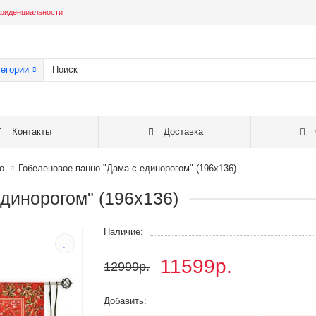
фиденциальности
тегории
Контакты
Доставка
о
Гобеленовое панно "Дама с единорогом" (196х136)
динорогом" (196х136)
Наличие:
11599р.
12999р.
Добавить: