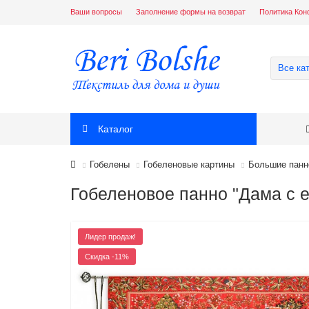
Ваши вопросы
Заполнение формы на возврат
Политика Кон
Все ка
Каталог
Гобелены
Гобеленовые картины
Большие панн
Гобеленовое панно "Дама с е
Лидер продаж!
Скидка -11%