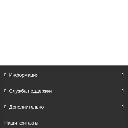
Гобеленовое Панно "Нежный зверь" (95х72)
2516р.
В корзину
Информация
Служба поддержки
Дополнительно
Наши контакты