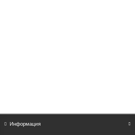
Постельное белье Хьюго 737
5190р.
В корзину
Информация