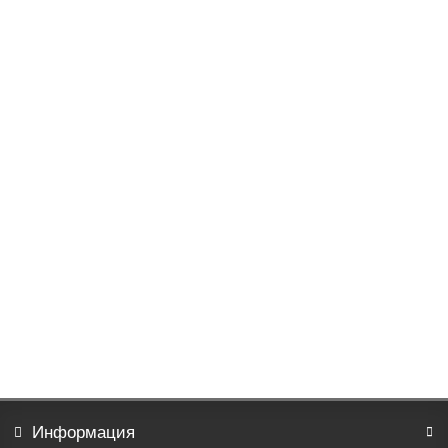
Постельное белье Эвелина поплин, зима-лето
3501р.
В корзину
Информация