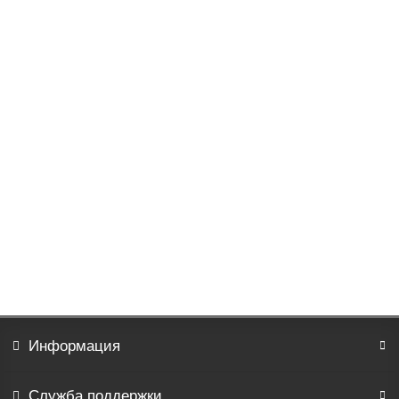
Постельное белье Крошка 912
1928р.
В корзину
Информация
Служба поддержки