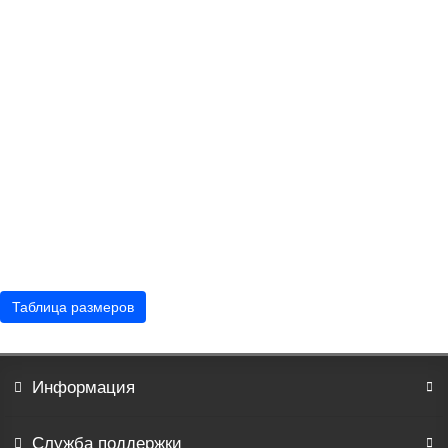
Очарование костюм женский (серый варенка)
3980р.
В корзину
Таблица размеров
Информация
Служба поддержки