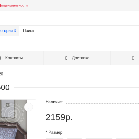
фиденциальности
тегории
Контакты
Доставка
20
500
Наличие:
2159р.
* Размер: